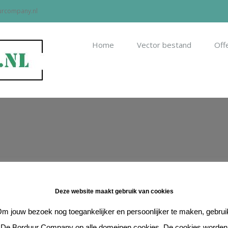
rcompany.nl
Search
for:
Home
Vector bestand
Off
or u op. Dit kan al vanaf € 20,-.
Deze website maakt gebruik van cookies
m jouw bezoek nog toegankelijker en persoonlijker te maken, gebrui
De Borduur Company op alle domeinen cookies. De cookies worden