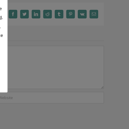
e
facebook
twitter
linkedin
reddit
tumblr
pinterest
vk
Email
d
.
,
ze