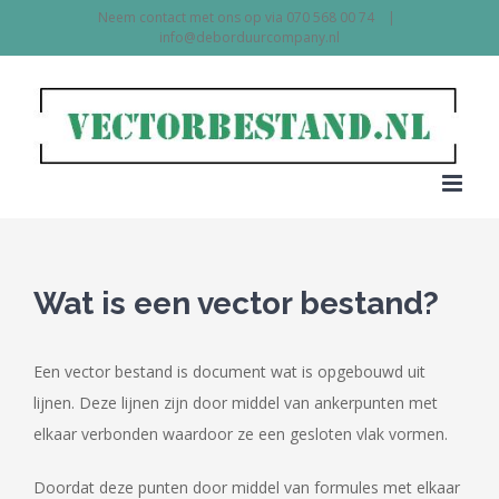
Skip
Neem contact met ons op via 070 568 00 74
|
info@deborduurcompany.nl
to
content
Wat is een vector bestand?
Een vector bestand is document wat is opgebouwd uit
lijnen. Deze lijnen zijn door middel van ankerpunten met
elkaar verbonden waardoor ze een gesloten vlak vormen.
Doordat deze punten door middel van formules met elkaar